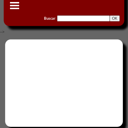
Buscar
:
-->