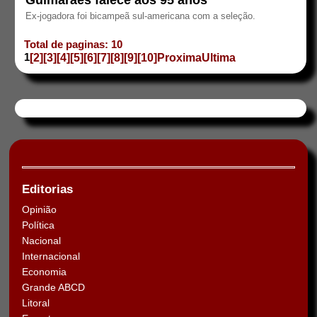
Ex-jogadora foi bicampeã sul-americana com a seleção.
Total de paginas: 10
1
[2]
[3]
[4]
[5]
[6]
[7]
[8]
[9]
[10]
Proxima
Ultima
Editorias
Opinião
Política
Nacional
Internacional
Economia
Grande ABCD
Litoral