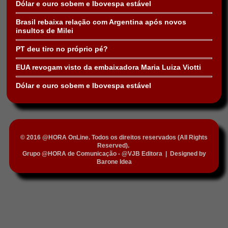
Dólar e ouro sobem e Ibovespa estável
Brasil rebaixa relação com Argentina após novos
insultos de Milei
PT deu tiro no próprio pé?
EUA revogam visto da embaixadora Maria Luiza Viotti
Dólar e ouro sobem e Ibovespa estável
© 2016 @HORA OnLine. Todos os direitos reservados (All Rights
Reserved).
Grupo @HORA de Comunicação - @VJB Editora
|
Designed by
Barone Idea