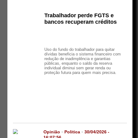
Trabalhador perde FGTS e
bancos recuperam créditos
Uso do fundo do trabalhador para quitar
dívidas beneficia o sistema financeiro com
redução de inadimplência e garantias
públicas, enquanto o saldo da reserva
individual diminui sem gerar renda ou
proteção futura para quem mais precisa.
Opinião
-
Politica
-
30/04/2026 -
16:07:56