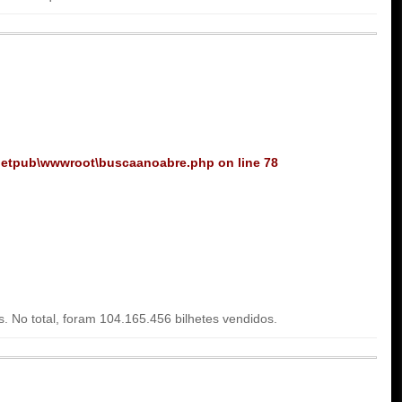
netpub\wwwroot\buscaanoabre.php
on line
78
. No total, foram 104.165.456 bilhetes vendidos.