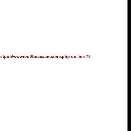
netpub\wwwroot\buscaanoabre.php
on line
78