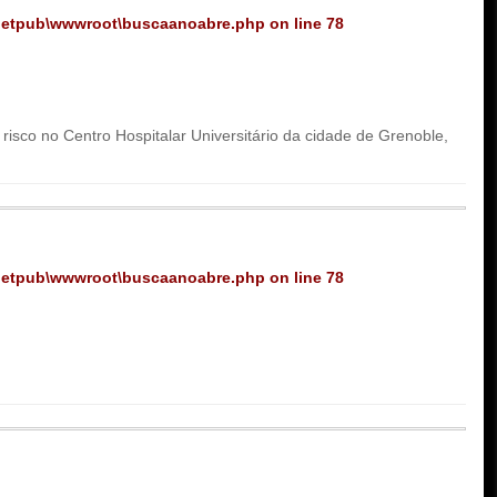
netpub\wwwroot\buscaanoabre.php
on line
78
isco no Centro Hospitalar Universitário da cidade de Grenoble,
netpub\wwwroot\buscaanoabre.php
on line
78