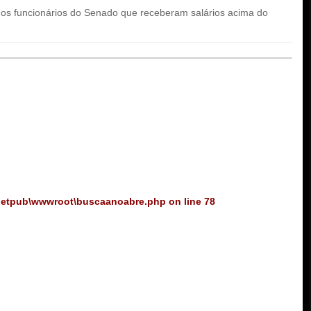
que os funcionários do Senado que receberam salários acima do
netpub\wwwroot\buscaanoabre.php
on line
78