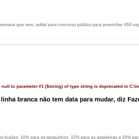
semana que vem, edital para concurso público para preencher 450 vaga
 null to parameter #1 ($string) of type string is deprecated in
C:\i
 linha branca não tem data para mudar, diz Fa
 os fogões, 10% para os tanquinhos, 15% para as geladeiras e 20% pa