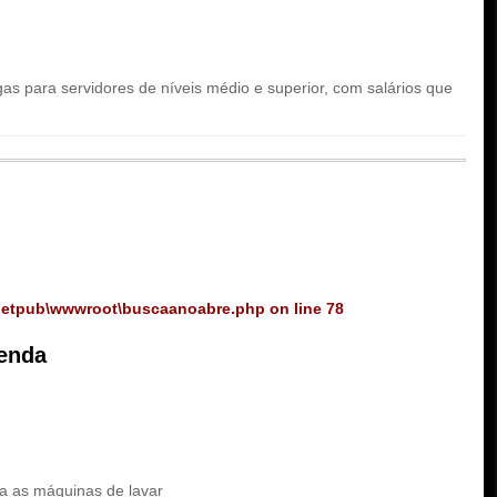
s para servidores de níveis médio e superior, com salários que
netpub\wwwroot\buscaanoabre.php
on line
78
zenda
ra as máquinas de lavar