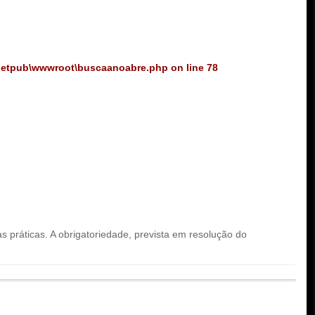
netpub\wwwroot\buscaanoabre.php
on line
78
as práticas. A obrigatoriedade, prevista em resolução do