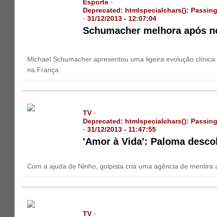
-
Esporte
Deprecated
: htmlspecialchars(): Passing
-
31/12/2013 - 12:07:04
Schumacher melhora após nov
Michael Schumacher apresentou uma ligeira evolução clínica 
na França
-
TV
Deprecated
: htmlspecialchars(): Passing
-
31/12/2013 - 11:47:55
'Amor à Vida': Paloma desco
Com a ajuda de Ninho, golpista cria uma agência de mentira
-
TV