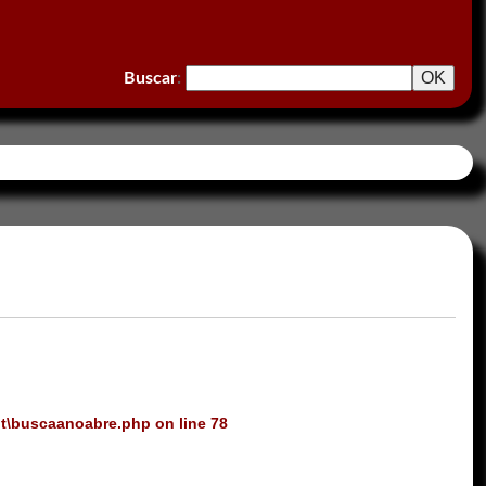
Buscar
:
ot\buscaanoabre.php
on line
78