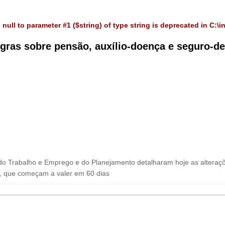
 null to parameter #1 ($string) of type string is deprecated in
C:\i
gras sobre pensão, auxílio-doença e seguro-
 do Trabalho e Emprego e do Planejamento detalharam hoje as alteraçõ
, que começam a valer em 60 dias