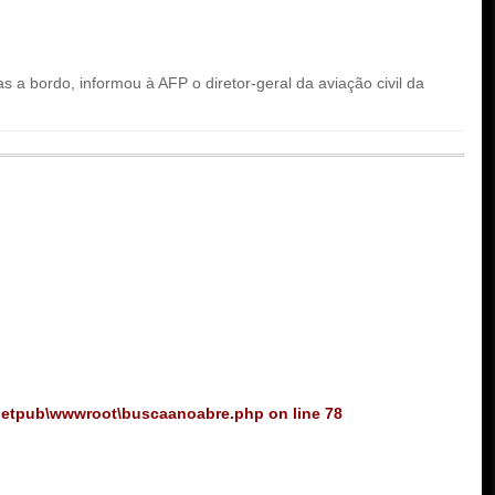
a bordo, informou à AFP o diretor-geral da aviação civil da
netpub\wwwroot\buscaanoabre.php
on line
78