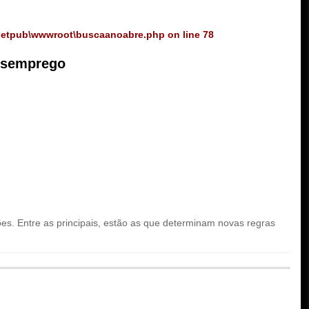
netpub\wwwroot\buscaanoabre.php
on line
78
desemprego
es. Entre as principais, estão as que determinam novas regras