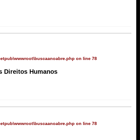
netpub\wwwroot\buscaanoabre.php
on line
78
os Direitos Humanos
netpub\wwwroot\buscaanoabre.php
on line
78