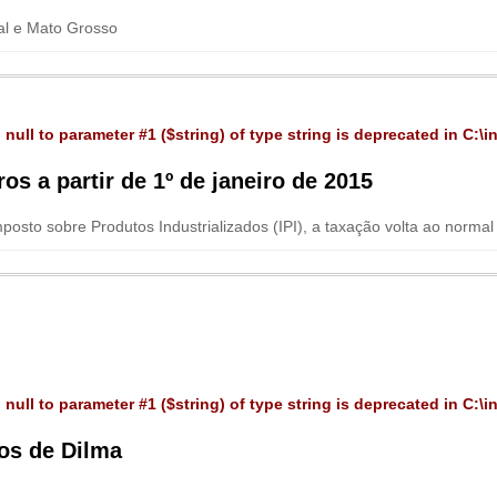
al e Mato Grosso
 null to parameter #1 ($string) of type string is deprecated in
C:\i
os a partir de 1º de janeiro de 2015
mposto sobre Produtos Industrializados (IPI), a taxação volta ao normal
 null to parameter #1 ($string) of type string is deprecated in
C:\i
os de Dilma