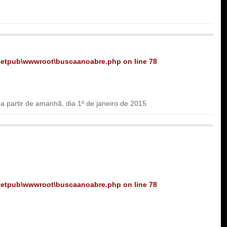
netpub\wwwroot\buscaanoabre.php
on line
78
 a partir de amanhã, dia 1º de janeiro de 2015
netpub\wwwroot\buscaanoabre.php
on line
78