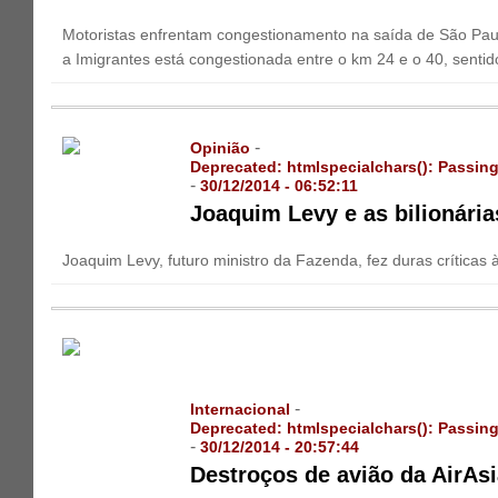
Motoristas enfrentam congestionamento na saída de São Paulo 
a Imigrantes está congestionada entre o km 24 e o 40, sentido
-
Opinião
Deprecated
: htmlspecialchars(): Passing
-
30/12/2014 - 06:52:11
Joaquim Levy e as bilionári
Joaquim Levy, futuro ministro da Fazenda, fez duras críticas 
-
Internacional
Deprecated
: htmlspecialchars(): Passing
-
30/12/2014 - 20:57:44
Destroços de avião da AirAs