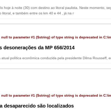
hoje à noite (30) com destino ao litoral paulista. Neste momento, se
 litoral, e também entre os km 40 e 44 , já na r
 null to parameter #1 ($string) of type string is deprecated in
C:\i
as desonerações da MP 656/2014
à atual política econômica conduzida pela presidente Dilma Rousseff, e
 null to parameter #1 ($string) of type string is deprecated in
C:\i
ia desaparecido são localizados