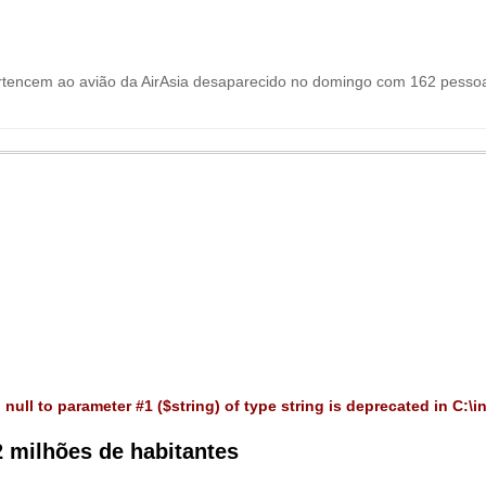
ertencem ao avião da AirAsia desaparecido no domingo com 162 pessoas 
 null to parameter #1 ($string) of type string is deprecated in
C:\i
2 milhões de habitantes