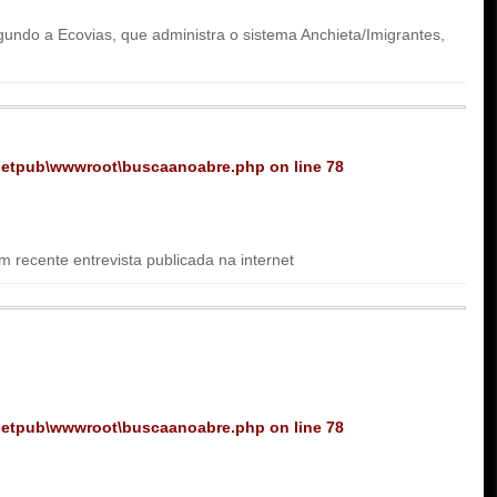
gundo a Ecovias, que administra o sistema Anchieta/Imigrantes,
netpub\wwwroot\buscaanoabre.php
on line
78
m recente entrevista publicada na internet
netpub\wwwroot\buscaanoabre.php
on line
78