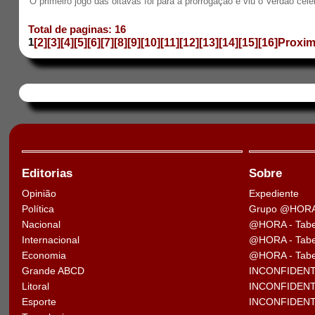
O primeiro jogo das oitavas foi para a prorrogação e viu o Verdão cel
Total de paginas: 16
1
[2]
[3]
[4]
[5]
[6]
[7]
[8]
[9]
[10]
[11]
[12]
[13]
[14]
[15]
[16]
Proxi
Editorias
Sobre
Opinião
Expediente
Política
Grupo @HOR
Nacional
@HORA - Tabe
Internacional
@HORA - Tabel
Economia
@HORA - Tabel
Grande ABCD
INCONFIDENTE
Litoral
INCONFIDENTE 
Esporte
INCONFIDENTE 