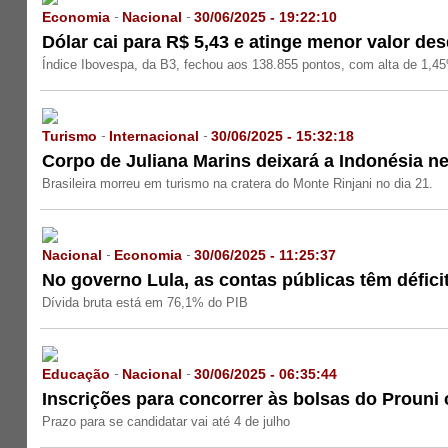
Economia
Nacional
30/06/2025 - 19:22:10
-
-
Dólar cai para R$ 5,43 e atinge menor valor de
Índice Ibovespa, da B3, fechou aos 138.855 pontos, com alta de 1,4
Turismo
Internacional
30/06/2025 - 15:32:18
-
-
Corpo de Juliana Marins deixará a Indonésia nes
Brasileira morreu em turismo na cratera do Monte Rinjani no dia 21.
Nacional
Economia
30/06/2025 - 11:25:37
-
-
No governo Lula, as contas públicas têm défici
Dívida bruta está em 76,1% do PIB
Educação
Nacional
30/06/2025 - 06:35:44
-
-
Inscrições para concorrer às bolsas do Proun
Prazo para se candidatar vai até 4 de julho