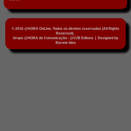
© 2016 @HORA OnLine. Todos os direitos reservados (All Rights
Reserved).
Grupo @HORA de Comunicação - @VJB Editora
|
Designed by
Barone Idea