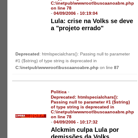
C:\inetpub\wwwroot\buscaanoabre.php
on line
78
-
04/09/2006 - 10:19:04
Lula: crise na Volks se deve
a "projeto errado"
Deprecated
: htmlspecialchars(): Passing null to parameter
#1 ($string) of type string is deprecated in
C:\inetpub\wwwroot\buscaanoabre.php
on line
87
-
Politica
Deprecated
: htmlspecialchars():
Passing null to parameter #1 ($string)
of type string is deprecated in
C:\inetpub\wwwroot\buscaanoabre.php
on line
78
-
04/09/2006 - 10:17:32
Alckmin culpa Lula por
demissões da Volks