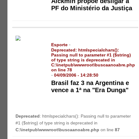
Alckmin propõe desligar a
PF do Ministério da Justiça
-
Esporte
Deprecated
: htmlspecialchars():
Passing null to parameter #1 ($string)
of type string is deprecated in
C:\inetpub\wwwroot\buscaanoabre.php
on line
78
-
04/09/2006 - 14:28:50
Brasil faz 3 na Argentina e
vence a 1ª na "Era Dunga"
Deprecated
: htmlspecialchars(): Passing null to parameter
#1 ($string) of type string is deprecated in
C:\inetpub\wwwroot\buscaanoabre.php
on line
87