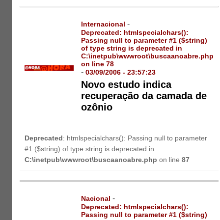
-
Internacional
Deprecated
: htmlspecialchars():
Passing null to parameter #1 ($string)
of type string is deprecated in
C:\inetpub\wwwroot\buscaanoabre.php
on line
78
-
03/09/2006 - 23:57:23
Novo estudo indica
recuperação da camada de
ozônio
Deprecated
: htmlspecialchars(): Passing null to parameter
#1 ($string) of type string is deprecated in
C:\inetpub\wwwroot\buscaanoabre.php
on line
87
-
Nacional
Deprecated
: htmlspecialchars():
Passing null to parameter #1 ($string)