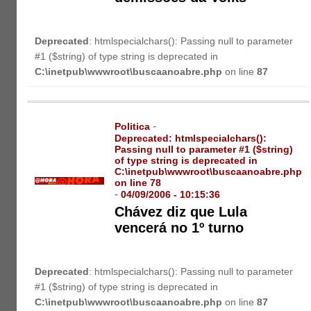
Deprecated
: htmlspecialchars(): Passing null to parameter
#1 ($string) of type string is deprecated in
C:\inetpub\wwwroot\buscaanoabre.php
on line
87
-
Politica
Deprecated
: htmlspecialchars():
Passing null to parameter #1 ($string)
of type string is deprecated in
C:\inetpub\wwwroot\buscaanoabre.php
on line
78
-
04/09/2006 - 10:15:36
Chávez diz que Lula
vencerá no 1º turno
Deprecated
: htmlspecialchars(): Passing null to parameter
#1 ($string) of type string is deprecated in
C:\inetpub\wwwroot\buscaanoabre.php
on line
87