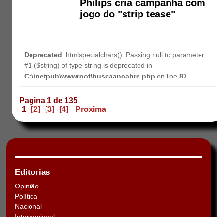
Philips cria campanha com
jogo do "strip tease"
Deprecated
: htmlspecialchars(): Passing null to parameter
#1 ($string) of type string is deprecated in
C:\inetpub\wwwroot\buscaanoabre.php
on line
87
Pagina 1 de 135
1
[2]
[3]
[4]
Proxima
Editorias
Opinião
Política
Nacional
Internacional