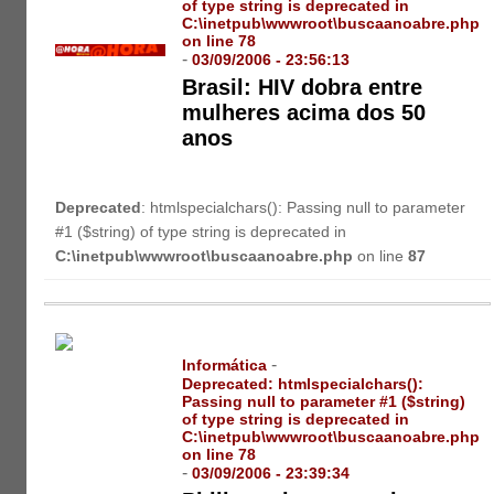
of type string is deprecated in
C:\inetpub\wwwroot\buscaanoabre.php
on line
78
-
03/09/2006 - 23:56:13
Brasil: HIV dobra entre
mulheres acima dos 50
anos
Deprecated
: htmlspecialchars(): Passing null to parameter
#1 ($string) of type string is deprecated in
C:\inetpub\wwwroot\buscaanoabre.php
on line
87
-
Informática
Deprecated
: htmlspecialchars():
Passing null to parameter #1 ($string)
of type string is deprecated in
C:\inetpub\wwwroot\buscaanoabre.php
on line
78
-
03/09/2006 - 23:39:34