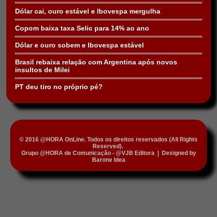
Dólar cai, ouro estável e Ibovespa mergulha
Copom baixa taxa Selic para 14% ao ano
Dólar e ouro sobem e Ibovespa estável
Brasil rebaixa relação com Argentina após novos
insultos de Milei
PT deu tiro no próprio pé?
© 2016 @HORA OnLine. Todos os direitos reservados (All Rights
Reserved).
Grupo @HORA de Comunicação - @VJB Editora
|
Designed by
Barone Idea