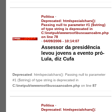
-
Politica
Deprecated
: htmlspecialchars():
Passing null to parameter #1 ($string)
of type string is deprecated in
C:\inetpub\wwwroot\buscaanoabre.php
on line
78
-
04/09/2006 - 10:14:07
Assessor da presidência
levou jovens a evento pró-
Lula, diz Cufa
Deprecated
: htmlspecialchars(): Passing null to parameter
#1 ($string) of type string is deprecated in
C:\inetpub\wwwroot\buscaanoabre.php
on line
87
-
Politica
Deprecated
: htmlspecialchars():