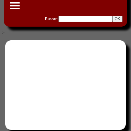
Buscar
:
-->