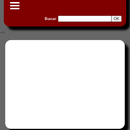
Buscar
:
-->