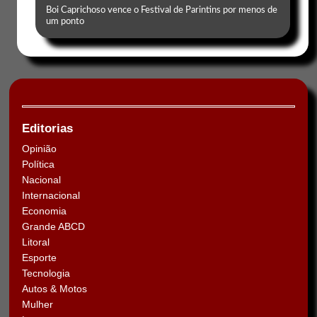
Boi Caprichoso vence o Festival de Parintins por menos de
um ponto
Editorias
Opinião
Política
Nacional
Internacional
Economia
Grande ABCD
Litoral
Esporte
Tecnologia
Autos & Motos
Mulher