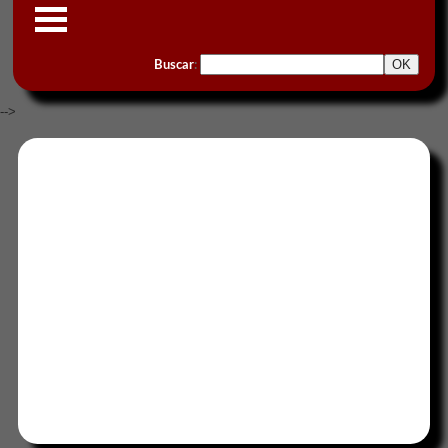
Buscar
:
-->