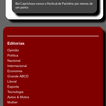
Boi Caprichoso vence o Festival de Parintins por menos de
um ponto
Editorias
Opinião
Política
Nacional
Internacional
Economia
Grande ABCD
Litoral
Esporte
Tecnologia
Autos & Motos
Mulher