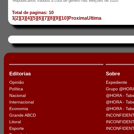
Republicanos fraudou a cota de gênero nas eleições de 2020
Total de paginas: 10
1
[2]
[3]
[4]
[5]
[6]
[7]
[8]
[9]
[10]
Proxima
Ultima
Editorias
Sobre
Opinião
Expediente
Política
Grupo @HOR
Nacional
@HORA - Tabe
Internacional
@HORA - Tabel
Economia
@HORA - Tabel
Grande ABCD
INCONFIDENTE
Litoral
INCONFIDENTE 
Esporte
INCONFIDENTE 