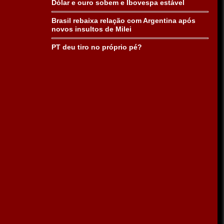
Dólar e ouro sobem e Ibovespa estável
Brasil rebaixa relação com Argentina após
novos insultos de Milei
PT deu tiro no próprio pé?