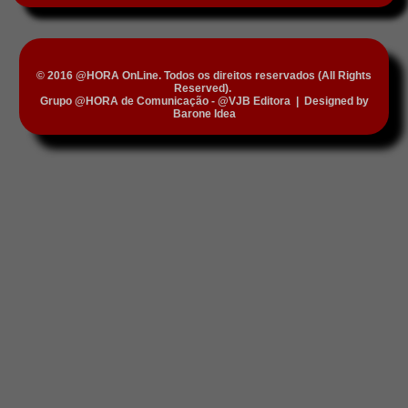
© 2016 @HORA OnLine. Todos os direitos reservados (All Rights
Reserved).
Grupo @HORA de Comunicação - @VJB Editora
|
Designed by
Barone Idea