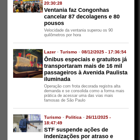
20:30:28
Ventania faz Congonhas
cancelar 87 decolagens e 80
pousos
Velocidade da ventania superou os 90
quilômetros por hora
Lazer
-
Turismo
-
08/12/2025 - 17:36:54
Ônibus especiais e gratuitos já
transportaram mais de 16 mil
passageiros à Avenida Paulista
iluminada
Operação com frota decorada registra alta
demanda e se consolida como a forma mais
prática de acessar uma das vias mais
famosas de São Paulo
Turismo
-
Politica
-
26/11/2025 -
18:47:49
STF suspende ações de
indenizações por atraso e