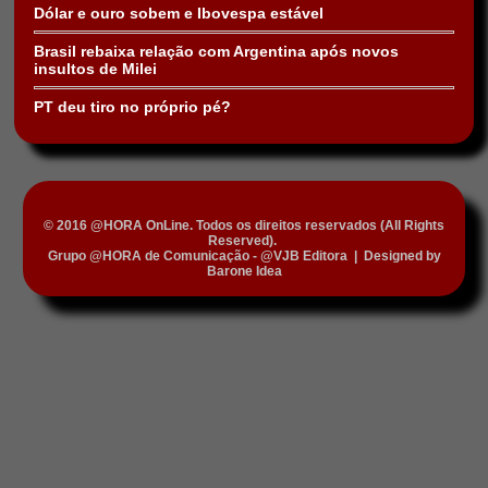
Dólar e ouro sobem e Ibovespa estável
Brasil rebaixa relação com Argentina após novos
insultos de Milei
PT deu tiro no próprio pé?
© 2016 @HORA OnLine. Todos os direitos reservados (All Rights
Reserved).
Grupo @HORA de Comunicação - @VJB Editora
|
Designed by
Barone Idea