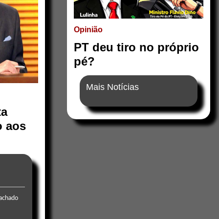
Opinião
PT deu tiro no próprio
pé?
Mais Notícias
ta
 aos
Machado