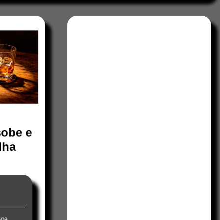
sobe e
lha
spa