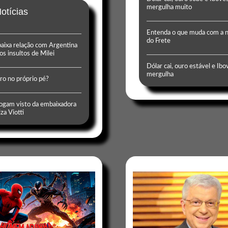
mergulha muito
otícias
Entenda o que muda com a n
do Frete
baixa relação com Argentina
os insultos de Milei
Dólar cai, ouro estável e Ib
mergulha
iro no próprio pé?
gam visto da embaixadora
za Viotti