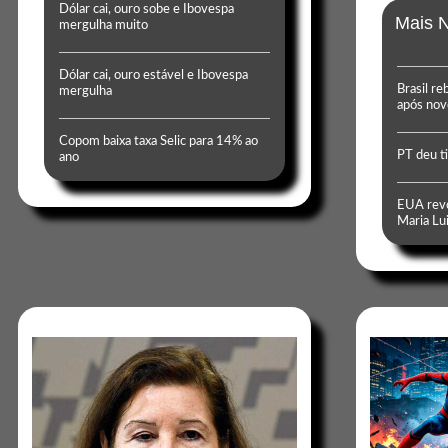
Dólar cai, ouro sobe e Ibovespa
Mais N
mergulha muito
Dólar cai, ouro estável e Ibovespa
Brasil re
mergulha
após nov
Copom baixa taxa Selic para 14% ao
PT deu t
ano
EUA revo
Maria Lui