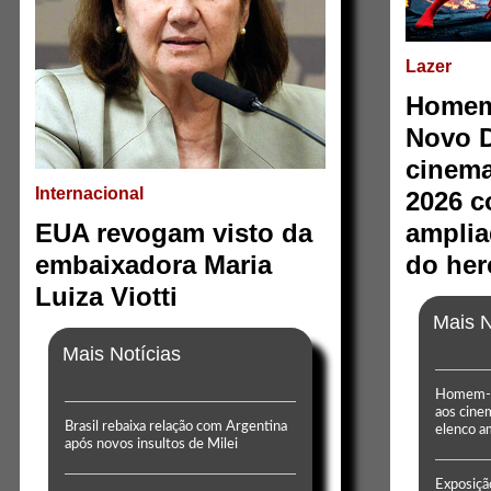
Lazer
Homem
Novo D
cinema
Internacional
2026 c
EUA revogam visto da
amplia
embaixadora Maria
do her
Luiza Viotti
Mais N
Mais Notícias
Homem-A
aos cine
Brasil rebaixa relação com Argentina
elenco a
após novos insultos de Milei
Exposiçã