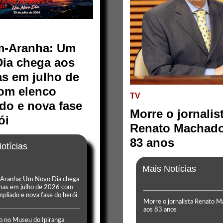
-Aranha: Um
ia chega aos
s em julho de
om elenco
TV
do e nova fase
Morre o jornalis
ói
Renato Machado
83 anos
otícias
Mais Notícias
ranha: Um Novo Dia chega
mas em julho de 2026 com
mpliado e nova fase do herói
Morre o jornalista Renato 
aos 83 anos
o no Museu do Ipiranga