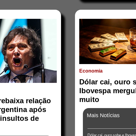
Economia
Dólar cai, ouro 
Ibovespa mergu
muito
 rebaixa relação
gentina após
Mais Notícias
insultos de
Dólar cai, ouro sobe e Ibove