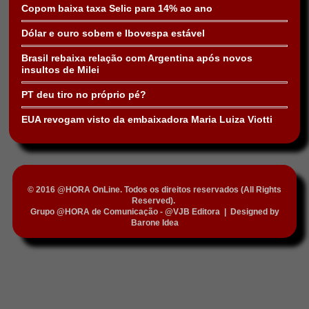
Copom baixa taxa Selic para 14% ao ano
Dólar e ouro sobem e Ibovespa estável
Brasil rebaixa relação com Argentina após novos
insultos de Milei
PT deu tiro no próprio pé?
EUA revogam visto da embaixadora Maria Luiza Viotti
© 2016 @HORA OnLine. Todos os direitos reservados (All Rights
Reserved).
Grupo @HORA de Comunicação - @VJB Editora
|
Designed by
Barone Idea