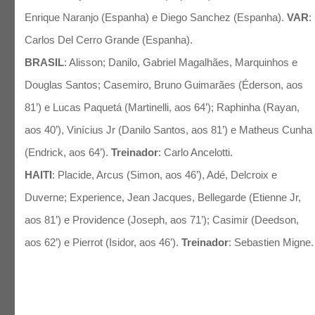
Enrique Naranjo (Espanha) e Diego Sanchez (Espanha).
VAR
:
Carlos Del Cerro Grande (Espanha).
BRASIL
: Alisson; Danilo, Gabriel Magalhães, Marquinhos e
Douglas Santos; Casemiro, Bruno Guimarães (Éderson, aos
81’) e Lucas Paquetá (Martinelli, aos 64’); Raphinha (Rayan,
aos 40’), Vinícius Jr (Danilo Santos, aos 81’) e Matheus Cunha
(Endrick, aos 64’).
Treinador
: Carlo Ancelotti.
HAITI
: Placide, Arcus (Simon, aos 46’), Adé, Delcroix e
Duverne; Experience, Jean Jacques, Bellegarde (Etienne Jr,
aos 81’) e Providence (Joseph, aos 71’); Casimir (Deedson,
aos 62’) e Pierrot (Isidor, aos 46’).
Treinador
: Sebastien Migne.