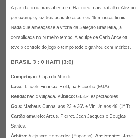
A partida ficou mais aberta e o Haiti deu mais trabalho. Alisson,
por exemplo, fez três boas defesas nos 45 minutos finais.
Nada que ameaçasse a vitória da Seleção Brasileira, já
consolidada no primeiro tempo. A equipe de Carlo Ancelotti
teve o controle do jogo o tempo todo e ganhou com méritos.
BRASIL 3 : 0 HAITI (3:0)
Competição
: Copa do Mundo
Local
: Lincoln Financial Field, na Filadélfia (EUA)
Renda
: não divulgada.
Público
: 68.324 espectadores
Gols
: Matheus Cunha, aos 23’ e 36’, e Vini Jr, aos 48’ (1º T).
Cartão amarelo
: Arcus, Pierrot, Jean Jacques e Douglas
Santos.
Árbitro
: Alejandro Hernandez (Espanha).
Assistentes
: Jose