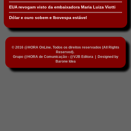
EUA revogam visto da embaixadora Maria Luiza Viotti
Dólar e ouro sobem e Ibovespa estável
© 2016 @HORA OnLine. Todos os direitos reservados (All Rights
Reserved).
Grupo @HORA de Comunicação - @VJB Editora
|
Designed by
Barone Idea