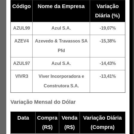
Código
Nome da Empresa
Variação
Diária (%)
AZUL99
Azul S.A.
-19,07%
AZEV4
Azevedo & Travassos SA
-15,38%
Pfd
AZUL97
Azul S.A.
-14,43%
VIVR3
Viver Incorporadora e
-13,41%
Construtora S.A.
Variação Mensal do Dólar
Data
Compra
Venda
Variação Diária
(R$)
(R$)
(Compra)