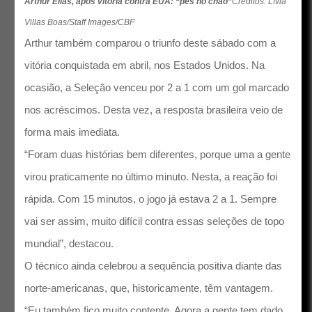
Arthur Elias, após vitória contra EUA: “pés no chão”
Créditos: Lívia
Villas Boas/Staff Images/CBF
Arthur também comparou o triunfo deste sábado com a
vitória conquistada em abril, nos Estados Unidos. Na
ocasião, a Seleção venceu por 2 a 1 com um gol marcado
nos acréscimos. Desta vez, a resposta brasileira veio de
forma mais imediata.
“Foram duas histórias bem diferentes, porque uma a gente
virou praticamente no último minuto. Nesta, a reação foi
rápida. Com 15 minutos, o jogo já estava 2 a 1. Sempre
vai ser assim, muito difícil contra essas seleções de topo
mundial”, destacou.
O técnico ainda celebrou a sequência positiva diante das
norte-americanas, que, historicamente, têm vantagem.
“Eu também fico muito contente. Agora a gente tem dado