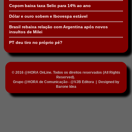
Copom baixa taxa Selic para 14% ao ano
Dólar e ouro sobem e Ibovespa estável
Brasil rebaixa relação com Argentina após novos
insultos de Milei
PT deu tiro no próprio pé?
© 2016 @HORA OnLine. Todos os direitos reservados (All Rights
Reserved).
Grupo @HORA de Comunicação - @VJB Editora
|
Designed by
Barone Idea