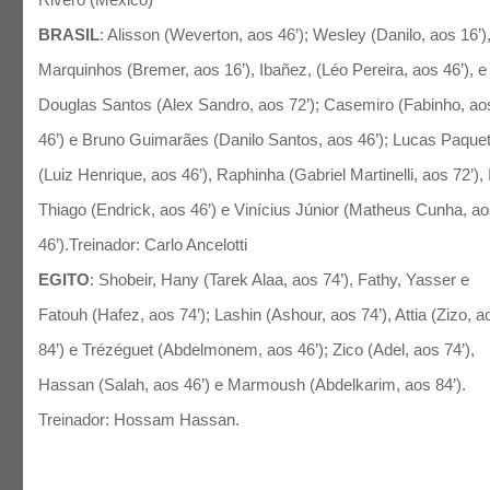
BRASIL
: Alisson (Weverton, aos 46’); Wesley (Danilo, aos 16’)
Marquinhos (Bremer, aos 16’), Ibañez, (Léo Pereira, aos 46’), e
Douglas Santos (Alex Sandro, aos 72’); Casemiro (Fabinho, ao
46’) e Bruno Guimarães (Danilo Santos, aos 46’); Lucas Paque
(Luiz Henrique, aos 46’), Raphinha (Gabriel Martinelli, aos 72’), 
Thiago (Endrick, aos 46’) e Vinícius Júnior (Matheus Cunha, a
46’).Treinador: Carlo Ancelotti
EGITO
: Shobeir, Hany (Tarek Alaa, aos 74’), Fathy, Yasser e
Fatouh (Hafez, aos 74’); Lashin (Ashour, aos 74’), Attia (Zizo, a
84’) e Trézéguet (Abdelmonem, aos 46’); Zico (Adel, aos 74’),
Hassan (Salah, aos 46’) e Marmoush (Abdelkarim, aos 84’).
Treinador: Hossam Hassan.