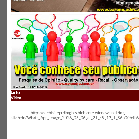
Links
Vídeo
https://stcbfsiteprdimgbrs.blob.core.windows.net/img-
site/cdn/Whats_App_Image_2026_06_06_at_21_49_12_1_86b00b4b6a