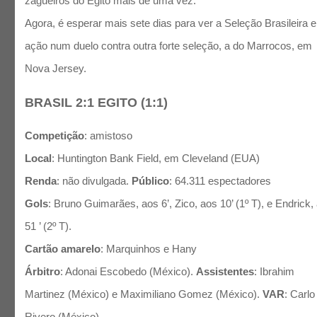
zagueiros do Egito mais de uma vez.
Agora, é esperar mais sete dias para ver a Seleção Brasileira 
ação num duelo contra outra forte seleção, a do Marrocos, em
Nova Jersey.
BRASIL 2:1 EGITO (1:1)
Competição
: amistoso
Local
: Huntington Bank Field, em Cleveland (EUA)
Renda
: não divulgada.
Público
: 64.311 espectadores
Gols
: Bruno Guimarães, aos 6’, Zico, aos 10’ (1º T), e Endrick,
51 ’ (2º T).
Cartão amarelo
: Marquinhos e Hany
Árbitro
: Adonai Escobedo (México).
Assistentes
: Ibrahim
Martinez (México) e Maximiliano Gomez (México).
VAR
: Carlo
Rivero (México)