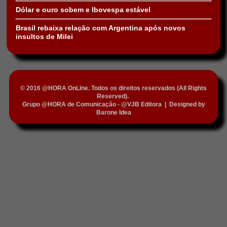
Dólar e ouro sobem e Ibovespa estável
Brasil rebaixa relação com Argentina após novos
insultos de Milei
© 2016 @HORA OnLine. Todos os direitos reservados (All Rights
Reserved).
Grupo @HORA de Comunicação - @VJB Editora
|
Designed by
Barone Idea