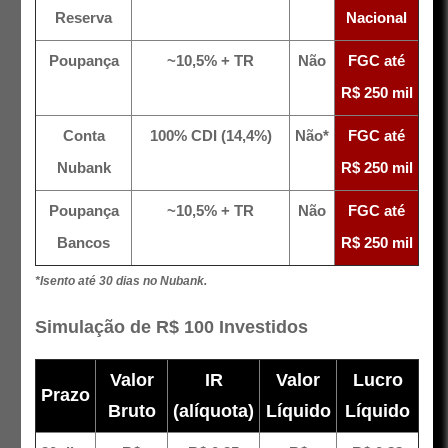
Reserva
Nacional
Poupança
~10,5% + TR
Não
FGC até
R$ 250 mil
Conta
100% CDI (14,4%)
Não*
FGC até
Nubank
R$ 250 mil
Poupança
~10,5% + TR
Não
FGC até
Bancos
R$ 250 mil
*Isento até 30 dias no Nubank.
Simulação de R$ 100 Investidos
Valor
IR
Valor
Lucro
Prazo
Bruto
(alíquota)
Líquido
Líquido