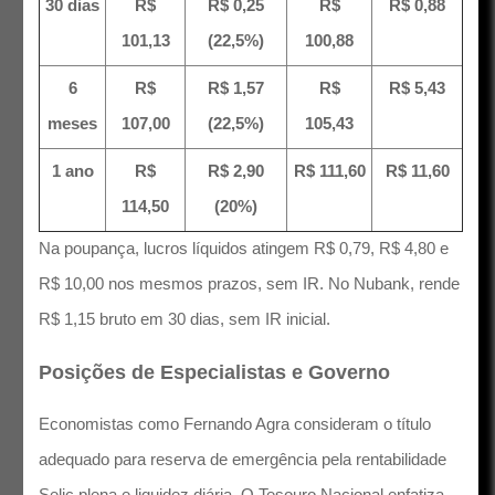
30 dias
R$
R$ 0,25
R$
R$ 0,88
101,13
(22,5%)
100,88
6
R$
R$ 1,57
R$
R$ 5,43
meses
107,00
(22,5%)
105,43
1 ano
R$
R$ 2,90
R$ 111,60
R$ 11,60
114,50
(20%)
Na poupança, lucros líquidos atingem R$ 0,79, R$ 4,80 e
R$ 10,00 nos mesmos prazos, sem IR. No Nubank, rende
R$ 1,15 bruto em 30 dias, sem IR inicial.
Posições de Especialistas e Governo
Economistas como Fernando Agra consideram o título
adequado para reserva de emergência pela rentabilidade
Selic plena e liquidez diária. O Tesouro Nacional enfatiza