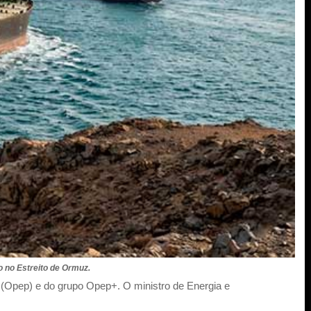
o no Estreito de Ormuz.
(Opep) e do grupo Opep+. O ministro de Energia e