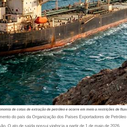
onomia de cotas de extração de petróleo e ocorre em meio a restrições de flux
ento do país da Organização dos Países Exportadores de Petróleo 
ão. O ato de saída possui vigência a partir de 1 de maio de 2026.