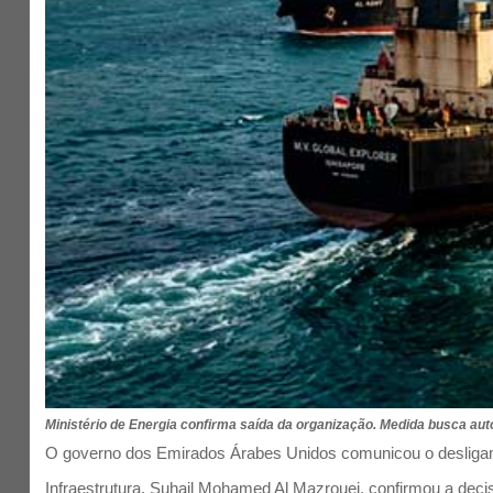
Ministério de Energia confirma saída da organização. Medida busca aut
O governo dos Emirados Árabes Unidos comunicou o desligam
Infraestrutura, Suhail Mohamed Al Mazrouei, confirmou a decis