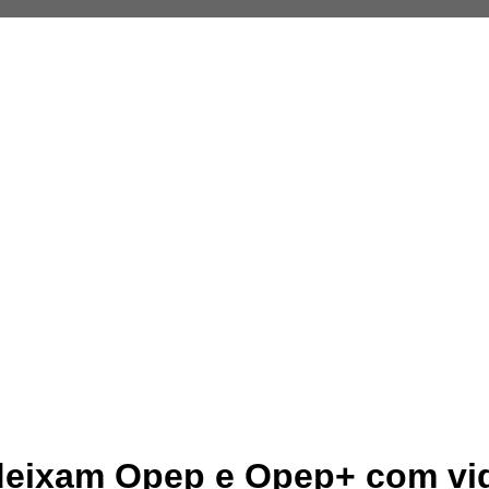
deixam Opep e Opep+ com vig