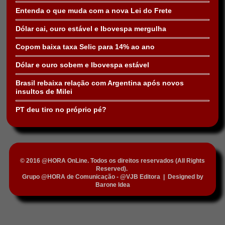
Entenda o que muda com a nova Lei do Frete
Dólar cai, ouro estável e Ibovespa mergulha
Copom baixa taxa Selic para 14% ao ano
Dólar e ouro sobem e Ibovespa estável
Brasil rebaixa relação com Argentina após novos
insultos de Milei
PT deu tiro no próprio pé?
© 2016 @HORA OnLine. Todos os direitos reservados (All Rights
Reserved).
Grupo @HORA de Comunicação - @VJB Editora
|
Designed by
Barone Idea