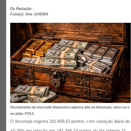
Da Redação .
Foto(s): Arte @HORA
Fechamento do mercado financeiro registra alta no Ibovespa, ouro cai e
no dólar PTAX.
O Ibovespa registra 181.808,63 pontos, com variação diária de
+0,26% em relação aos 181.346,74 pontos do dia anterior. O