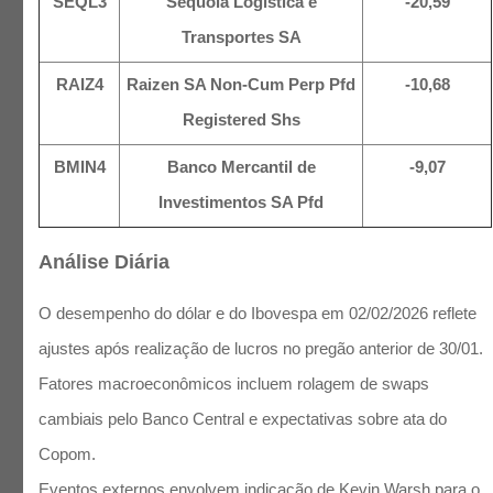
SEQL3
Sequoia Logística e
-20,59
Transportes SA
RAIZ4
Raizen SA Non-Cum Perp Pfd
-10,68
Registered Shs
BMIN4
Banco Mercantil de
-9,07
Investimentos SA Pfd
Análise Diária
O desempenho do dólar e do Ibovespa em 02/02/2026 reflete
ajustes após realização de lucros no pregão anterior de 30/01.
Fatores macroeconômicos incluem rolagem de swaps
cambiais pelo Banco Central e expectativas sobre ata do
Copom.
Eventos externos envolvem indicação de Kevin Warsh para o