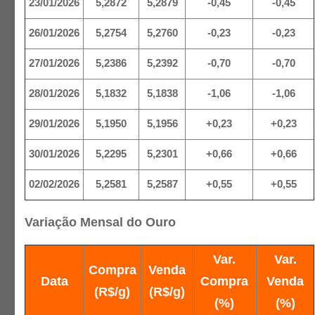
23/01/2026
5,2872
5,2879
-0,45
-0,45
26/01/2026
5,2754
5,2760
-0,23
-0,23
27/01/2026
5,2386
5,2392
-0,70
-0,70
28/01/2026
5,1832
5,1838
-1,06
-1,06
29/01/2026
5,1950
5,1956
+0,23
+0,23
30/01/2026
5,2295
5,2301
+0,66
+0,66
02/02/2026
5,2581
5,2587
+0,55
+0,55
Variação Mensal do Ouro
Var.
Var.
Compra
Venda
Data
Compra
Venda
(R$/g)
(R$/g)
(%)
(%)