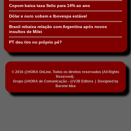
Copom baixa taxa Selic para 14% ao ano
Dólar e ouro sobem e Ibovespa estável
Brasil rebaixa relação com Argentina após novos
insultos de Milei
PT deu tiro no próprio pé?
© 2016 @HORA OnLine. Todos os direitos reservados (All Rights
Reserved).
Grupo @HORA de Comunicação - @VJB Editora
|
Designed by
Barone Idea