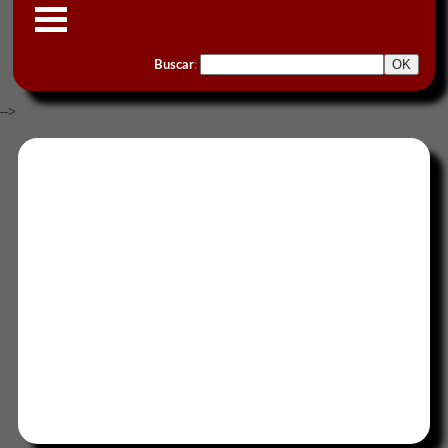
Buscar
:
-->