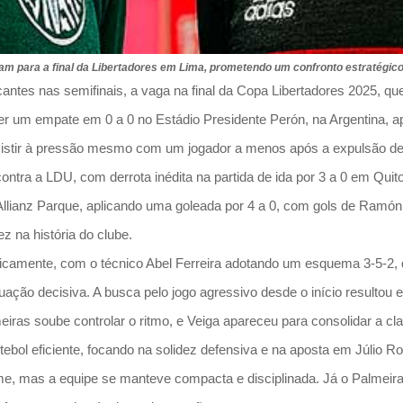
ram para a final da Libertadores em Lima, prometendo um confronto estratégic
s nas semifinais, a vaga na final da Copa Libertadores 2025, que
um empate em 0 a 0 no Estádio Presidente Perón, na Argentina, após
esistir à pressão mesmo com um jogador a menos após a expulsão de
contra a LDU, com derrota inédita na partida de ida por 3 a 0 em Qui
Allianz Parque, aplicando uma goleada por 4 a 0, com gols de Ramó
 na história do clube.
aticamente, com o técnico Abel Ferreira adotando um esquema 3-5-2,
atuação decisiva. A busca pelo jogo agressivo desde o início resultou
eiras soube controlar o ritmo, e Veiga apareceu para consolidar a cl
bol eficiente, focando na solidez defensiva e na aposta em Júlio Ros
ime, mas a equipe se manteve compacta e disciplinada. Já o Palmeiras