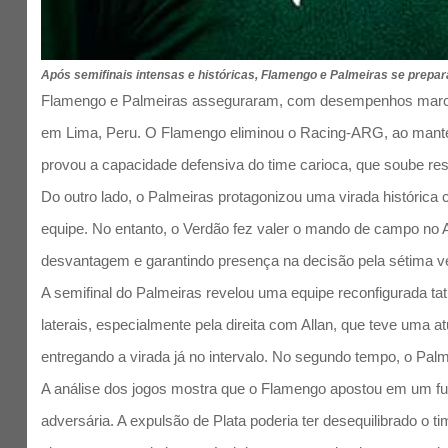
Após semifinais intensas e históricas, Flamengo e Palmeiras se prepa
Flamengo e Palmeiras asseguraram, com desempenhos marcante
em Lima, Peru. O Flamengo eliminou o Racing-ARG, ao manter 
provou a capacidade defensiva do time carioca, que soube r
Do outro lado, o Palmeiras protagonizou uma virada histórica 
equipe. No entanto, o Verdão fez valer o mando de campo no 
desvantagem e garantindo presença na decisão pela sétima vez
A semifinal do Palmeiras revelou uma equipe reconfigurada t
laterais, especialmente pela direita com Allan, que teve uma 
entregando a virada já no intervalo. No segundo tempo, o Palm
A análise dos jogos mostra que o Flamengo apostou em um fute
adversária. A expulsão de Plata poderia ter desequilibrado o t