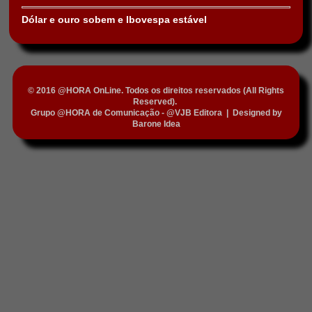
Dólar e ouro sobem e Ibovespa estável
© 2016 @HORA OnLine. Todos os direitos reservados (All Rights
Reserved).
Grupo @HORA de Comunicação - @VJB Editora
|
Designed by
Barone Idea