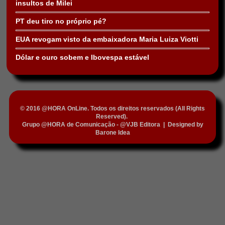
insultos de Milei
PT deu tiro no próprio pé?
EUA revogam visto da embaixadora Maria Luiza Viotti
Dólar e ouro sobem e Ibovespa estável
© 2016 @HORA OnLine. Todos os direitos reservados (All Rights
Reserved).
Grupo @HORA de Comunicação - @VJB Editora
|
Designed by
Barone Idea