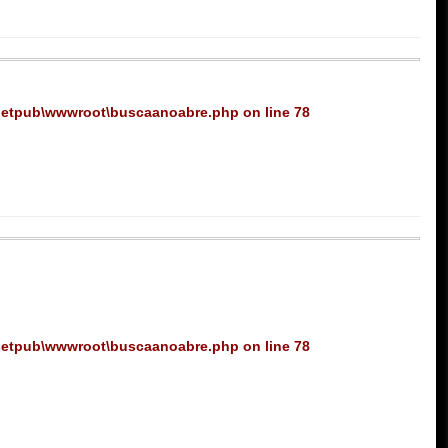
netpub\wwwroot\buscaanoabre.php
on line
78
netpub\wwwroot\buscaanoabre.php
on line
78