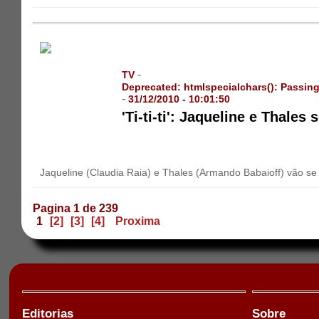
-
TV
Deprecated
: htmlspecialchars(): Passing
-
31/12/2010 - 10:01:50
'Ti-ti-ti': Jaqueline e Thales
Jaqueline (Claudia Raia) e Thales (Armando Babaioff) vão se
Pagina 1 de 239
1
[2]
[3]
[4]
Proxima
Editorias
Sobre