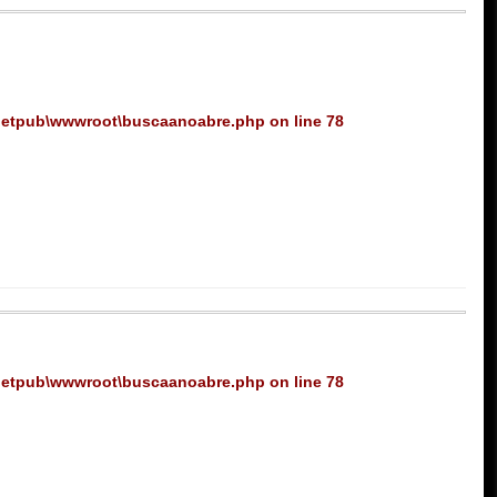
netpub\wwwroot\buscaanoabre.php
on line
78
netpub\wwwroot\buscaanoabre.php
on line
78