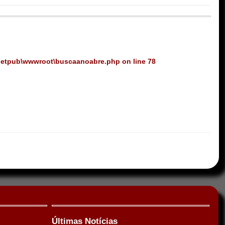
netpub\wwwroot\buscaanoabre.php
on line
78
Últimas Notícias