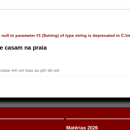
 null to parameter #1 ($string) of type string is deprecated in
C:\i
 se casam na praia
 casar em um luau ao pôr-do-sol
Matérias 2026