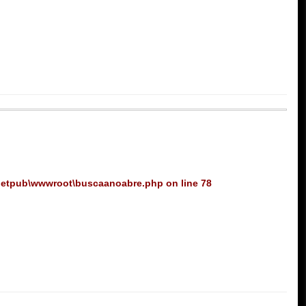
netpub\wwwroot\buscaanoabre.php
on line
78