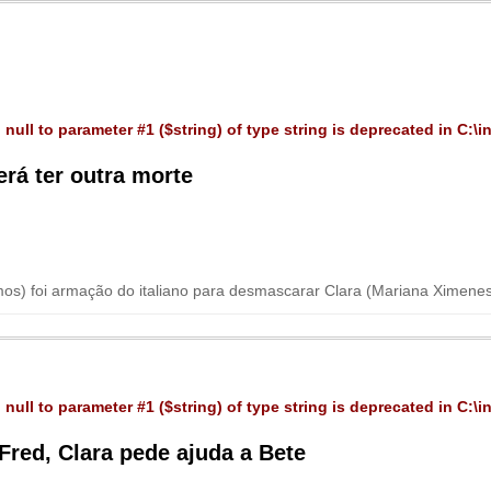
 null to parameter #1 ($string) of type string is deprecated in
C:\i
erá ter outra morte
amos) foi armação do italiano para desmascarar Clara (Mariana Ximene
 null to parameter #1 ($string) of type string is deprecated in
C:\i
Fred, Clara pede ajuda a Bete