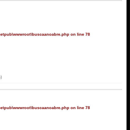
netpub\wwwroot\buscaanoabre.php
on line
78
s)
netpub\wwwroot\buscaanoabre.php
on line
78