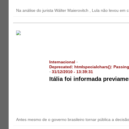
Na análise do jurista Wálter Maierovitch , Lula não levou em 
-
Internacional
Deprecated
: htmlspecialchars(): Passing
-
31/12/2010 - 13:39:31
Itália foi informada previame
Antes mesmo de o governo brasileiro tornar pública a decisão 