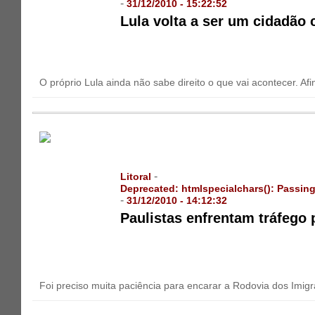
-
31/12/2010 - 15:22:52
Lula volta a ser um cidadã
O próprio Lula ainda não sabe direito o que vai acontecer. Afi
-
Litoral
Deprecated
: htmlspecialchars(): Passing
-
31/12/2010 - 14:12:32
Paulistas enfrentam tráfego 
Foi preciso muita paciência para encarar a Rodovia dos Imigran