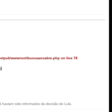
netpub\wwwroot\buscaanoabre.php
on line
78
i
já haviam sido informados da decisão de Lula.