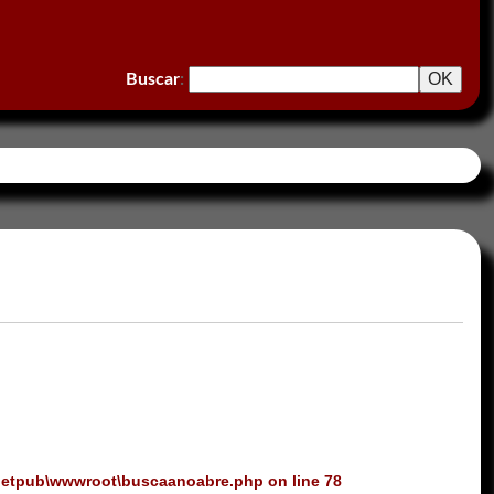
Buscar
:
netpub\wwwroot\buscaanoabre.php
on line
78