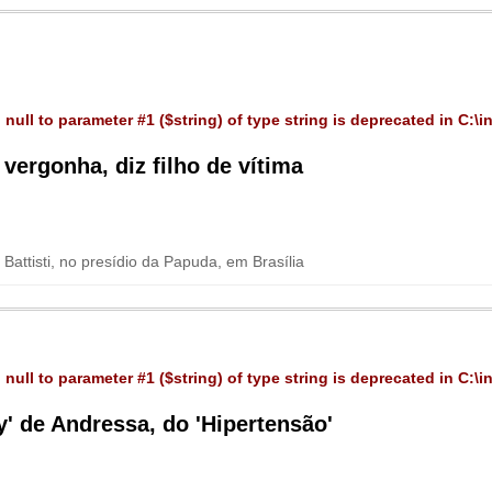
 null to parameter #1 ($string) of type string is deprecated in
C:\i
vergonha, diz filho de vítima
Battisti, no presídio da Papuda, em Brasília
 null to parameter #1 ($string) of type string is deprecated in
C:\i
' de Andressa, do 'Hipertensão'