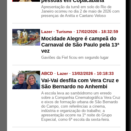
pessoas em Copacabana
Apresentação da turnê em solo do Rio de
Janeiro ocorreu no dia 2 de maio de 2026 com
presenças de Anitta e Caetano Veloso
Lazer
-
Turismo
-
17/02/2026 - 18:32:59
Mocidade Alegre é campeã do
Carnaval de São Paulo pela 13ª
vez
Gaviões da Fiel ficou em segundo lugar
ABCD
-
Lazer
-
13/02/2026 - 10:18:33
Vai-Vai desfila com Vera Cruz e
São Bernardo no Anhembi
A escola leva ao sambódromo um enredo
sobre a Companhia Cinematográfica Vera Cruz
e eixos de formação urbana de São Bernardo
do Campo, com referências a cinema,
indústria e organização do trabalho; a
apresentação ocorre na 1ª noite do Grupo
Especial, como 6ª escola da sexta-feira.