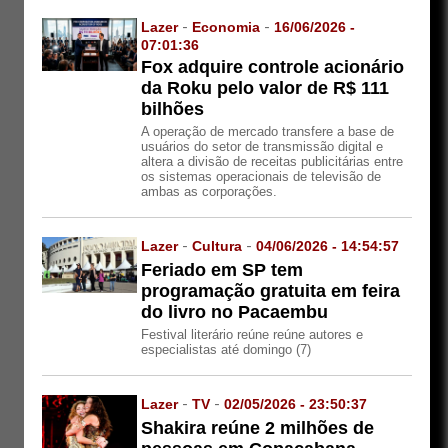
Lazer
-
Economia
-
16/06/2026 -
07:01:36
Fox adquire controle acionário
da Roku pelo valor de R$ 111
bilhões
A operação de mercado transfere a base de
usuários do setor de transmissão digital e
altera a divisão de receitas publicitárias entre
os sistemas operacionais de televisão de
ambas as corporações.
Lazer
-
Cultura
-
04/06/2026 - 14:54:57
Feriado em SP tem
programação gratuita em feira
do livro no Pacaembu
Festival literário reúne reúne autores e
especialistas até domingo (7)
Lazer
-
TV
-
02/05/2026 - 23:50:37
Shakira reúne 2 milhões de