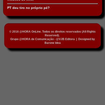
PT deu tiro no próprio pé?
© 2016 @HORA OnLine. Todos os direitos reservados (All Rights
Reserved).
Grupo @HORA de Comunicação - @VJB Editora
|
Designed by
Barone Idea