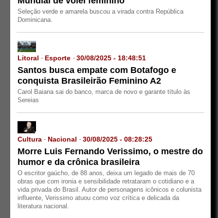
Mundial de vôlei feminino
Seleção verde e amarela buscou a virada contra República
Dominicana.
Litoral
Esporte
30/08/2025 - 18:48:51
-
-
Santos busca empate com Botafogo e
conquista Brasileirão Feminino A2
Carol Baiana sai do banco, marca de novo e garante título às
Sereias
Cultura
Nacional
30/08/2025 - 08:28:25
-
-
Morre Luis Fernando Verissimo, o mestre do
humor e da crônica brasileira
O escritor gaúcho, de 88 anos, deixa um legado de mais de 70
obras que com ironia e sensibilidade retrataram o cotidiano e a
vida privada do Brasil. Autor de personagens icônicos e colunista
influente, Verissimo atuou como voz crítica e delicada da
literatura nacional.