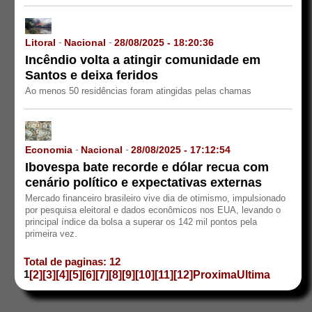
Litoral
Nacional
28/08/2025 - 18:20:36
-
-
Incêndio volta a atingir comunidade em
Santos e deixa feridos
Ao menos 50 residências foram atingidas pelas chamas
Economia
Nacional
28/08/2025 - 17:12:54
-
-
Ibovespa bate recorde e dólar recua com
cenário político e expectativas externas
Mercado financeiro brasileiro vive dia de otimismo, impulsionado
por pesquisa eleitoral e dados econômicos nos EUA, levando o
principal índice da bolsa a superar os 142 mil pontos pela
primeira vez.
Total de paginas: 12
1
[2]
[3]
[4]
[5]
[6]
[7]
[8]
[9]
[10]
[11]
[12]
Proxima
Ultima