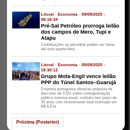
Litoral
-
Economia
-
09/09/2025 -
08:18:34
Pré-Sal Petróleo prorroga leilão
dos campos de Mero, Tupi e
Atapu
Contribuições ao pré-edital podem ser feitas
até esta quarta-feira
Litoral
-
Economia
-
05/09/2025 -
18:30:12
Grupo Mota-Engil vence leilão
PPP do Túnel Santos–Guarujá
Empresa portuguesa ofereceu proposta de
desconto de 0,5% sobre contraprestação
pública máxima anual; contrato tem prazo de
30 anos com investimento total estimado em
R$ 6,8 bi
Próxima (Posterior)