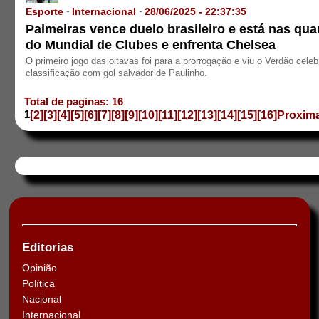
Esporte
Internacional
28/06/2025 - 22:37:35
-
-
Palmeiras vence duelo brasileiro e está nas qua
do Mundial de Clubes e enfrenta Chelsea
O primeiro jogo das oitavas foi para a prorrogação e viu o Verdão celeb
classificação com gol salvador de Paulinho.
Total de paginas: 16
1
[2]
[3]
[4]
[5]
[6]
[7]
[8]
[9]
[10]
[11]
[12]
[13]
[14]
[15]
[16]
Proxim
Editorias
Opinião
Política
Nacional
Internacional