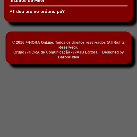
insultos de Milei
PT deu tiro no próprio pé?
© 2016 @HORA OnLine. Todos os direitos reservados (All Rights
Reserved).
Grupo @HORA de Comunicação - @VJB Editora
|
Designed by
Barone Idea