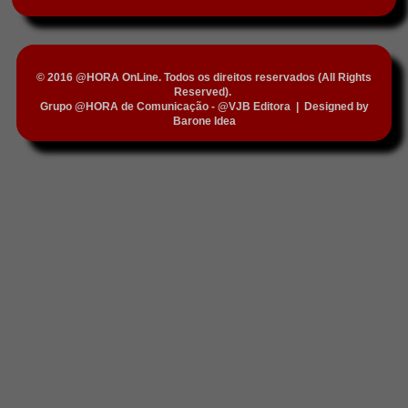
© 2016 @HORA OnLine. Todos os direitos reservados (All Rights
Reserved).
Grupo @HORA de Comunicação - @VJB Editora
|
Designed by
Barone Idea