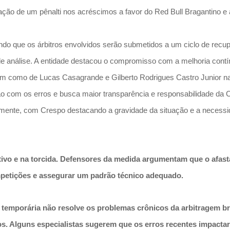
ção de um pênalti nos acréscimos a favor do Red Bull Bragantino e
ndo que os árbitros envolvidos serão submetidos a um ciclo de recup
de análise. A entidade destacou o compromisso com a melhoria contín
bem como de Lucas Casagrande e Gilberto Rodrigues Castro Junior na
ão com os erros e busca maior transparência e responsabilidade da CB
amente, com Crespo destacando a gravidade da situação e a necessid
tivo e na torcida. Defensores da medida argumentam que o afas
ompetições e assegurar um padrão técnico adequado.
temporária não resolve os problemas crônicos da arbitragem bras
dos. Alguns especialistas sugerem que os erros recentes impactar