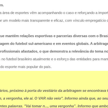
es.
s da área de esportes vêm acompanhando o caso e reforçando a impor
um modelo mais transparente e eficaz, com vínculo empregatício dos
que mantém relações esportivas e parcerias diversas com o Bra
imagem do futebol sul-americano e em eventos globais. A arbitra
ofissionais afastados, o que demonstra a relevância do tema no 
no futebol brasileiro atualmente e o esforço das entidades para mant
e do esporte mais popular do país.
ários, próximo à porta do vestiário da arbitragem se encontrava 
e, a vergonha, ele aí. O VAR não veio". Informo ainda que, ao seu
intes palavras. "Vai tomar n..., uma vergonha”. Informo que ambo