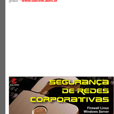
graus -
www.barone.adm.br