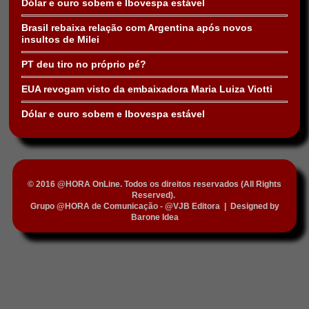
Dólar e ouro sobem e Ibovespa estável
Brasil rebaixa relação com Argentina após novos
insultos de Milei
PT deu tiro no próprio pé?
EUA revogam visto da embaixadora Maria Luiza Viotti
Dólar e ouro sobem e Ibovespa estável
© 2016 @HORA OnLine. Todos os direitos reservados (All Rights
Reserved).
Grupo @HORA de Comunicação - @VJB Editora
|
Designed by
Barone Idea