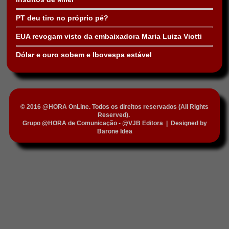
PT deu tiro no próprio pé?
EUA revogam visto da embaixadora Maria Luiza Viotti
Dólar e ouro sobem e Ibovespa estável
© 2016 @HORA OnLine. Todos os direitos reservados (All Rights
Reserved).
Grupo @HORA de Comunicação - @VJB Editora
|
Designed by
Barone Idea