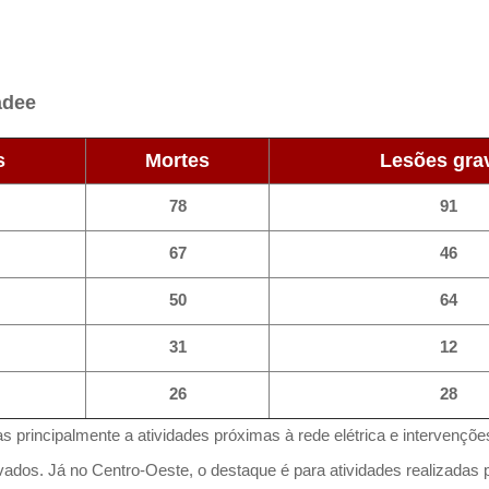
adee
s
Mortes
Lesões gra
78
91
67
46
50
64
31
12
26
28
 principalmente a atividades próximas à rede elétrica e intervençõe
rvados. Já no Centro-Oeste, o destaque é para atividades realizadas