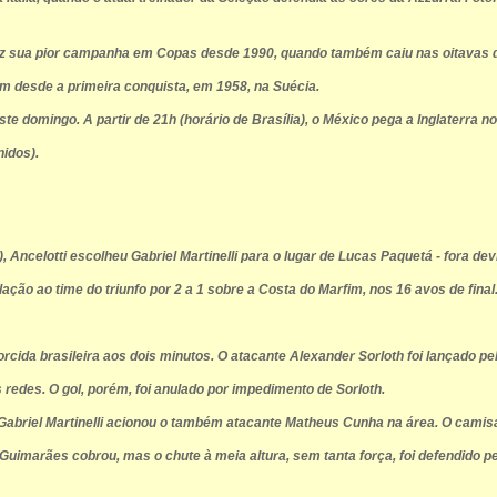
faz sua pior campanha em Copas desde 1990, quando também caiu nas oitavas de
um desde a primeira conquista, em 1958, na Suécia.
te domingo. A partir de 21h (horário de Brasília), o México pega a Inglaterra
idos).
), Ancelotti escolheu Gabriel Martinelli para o lugar de Lucas Paquetá - fora d
ão ao time do triunfo por 2 a 1 sobre a Costa do Marfim, nos 16 avos de final.
orcida brasileira aos dois minutos. O atacante Alexander Sorloth foi lançado pe
 redes. O gol, porém, foi anulado por impedimento de Sorloth.
abriel Martinelli acionou o também atacante Matheus Cunha na área. O camisa 9
no Guimarães cobrou, mas o chute à meia altura, sem tanta força, foi defendido p