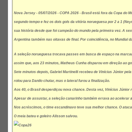
Nova Jersey - 05/07/2026 - COPA 2026 - Brasil está fora da Copa do M
segundo tempo e fez os dois gols da vitória norueguesa por 2 a 1 (Ne
sua história desde que foi campeão do mundo pela primeira vez. A sex
Argentina também nas oitavas de final. Por coincidência, no Mundial da
A seleção norueguesa trocava passes em busca de espaço na marcação 
assim que, aos 23 minutos, Matheus Cunha disparou em direção ao gol. 
Sete minutos depois, Gabriel Martinelli recebeu de Vinícius Júnior pe
rolou para Danilo chutar, mas o lateral furou a finalização.
Aos 40, o Brasil desperdiçou nova chance. Desta vez, Vinícius Júnior r
Apesar de assustar, a seleção canarinho também errava ao acelerar a
Nos acréscimos, o time escandinavo teve sua melhor chance. O atacan
O meia bateu e goleiro Alisson salvou.