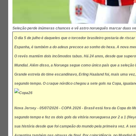
Seleção perde inúmeras chances e vê astro norueguês marcar duas ve
O dia 5 de julho é daqueles que o torcedor brasileiro gostaria de risc
Espanha, é também a do adeus precoce ao sonho do hexa. A nova memór
O revés mantém dois incômodos tabus. Há 24 anos, desde que superou 
Mundial. Além disso, a Noruega segue como único país que a seleção b
Grande estrela do time escandinavo, Erling Haaland foi, mais uma vez,
segundo tempo. O craque nórdico chegou a sete gols na Copa, igualand
Nova Jersey - 05/07/2026 - COPA 2026 - Brasil está fora da Copa do M
segundo tempo e fez os dois gols da vitória norueguesa por 2 a 1 (Ne
sua história desde que foi campeão do mundo pela primeira vez. A sex
Argentina também nas oitavas de final. Por coincidência, no Mundial da