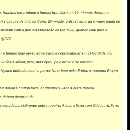
. Haaland exterminou o futebol brasileiro em 10 minutos durante o
as oitavas de final da Copa. Eliminado, o Brasil amarga o maior jejum de
celotti com a pior classificação desde 1990, quando caiu para a
o: @FIFA
 o temido jogo aéreo adversário e contra-atacar em velocidade. Foi
ícius Júnior, livre, mas optou pelo drible e se enrolou.
e Nyland defendeu com a perna. No rebote pela direita, o atacante Rayan
artinelli e chutou forte, obrigando Nyland à outra defesa.
 a defesa desarmada.
sarmado parcialmente pelo zagueiro. A sobra ficou com Odegaard, livre.