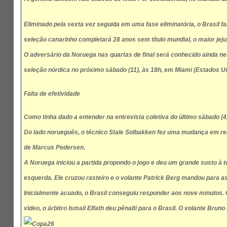
Eliminado pela sexta vez seguida em uma fase eliminatória, o Brasil 
seleção canarinho completará 28 anos sem título mundial, o maior jej
O adversário da Noruega nas quartas de final será conhecido ainda nes
seleção nórdica no próximo sábado (11), às 18h, em Miami (Estados Un
Falta de efetividade
Como tinha dado a entender na entrevista coletiva do último sábado (4
Do lado norueguês, o técnico Stale Solbakken fez uma mudança em relaç
de Marcus Pedersen.
A Noruega iniciou a partida propondo o jogo e deu um grande susto à t
esquerda. Ele cruzou rasteiro e o volante Patrick Berg mandou para as
Inicialmente acuado, o Brasil conseguiu responder aos nove minutos. G
vídeo, o árbitro Ismail Elfath deu pênalti para o Brasil. O volante Bru