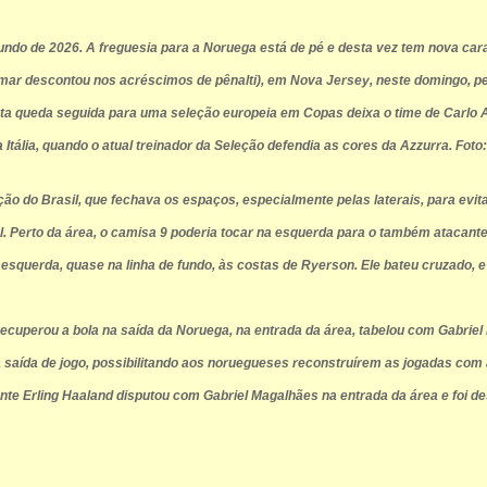
undo de 2026. A freguesia para a Noruega está de pé e desta vez tem nova cara
ymar descontou nos acréscimos de pênalti), em Nova Jersey, neste domingo, pel
ta queda seguida para uma seleção europeia em Copas deixa o time de Carlo An
 Itália, quando o atual treinador da Seleção defendia as cores da Azzurra. Fot
do Brasil, que fechava os espaços, especialmente pelas laterais, para evitar
Perto da área, o camisa 9 poderia tocar na esquerda para o também atacante Vin
la esquerda, quase na linha de fundo, às costas de Ryerson. Ele bateu cruzado, 
ecuperou a bola na saída da Noruega, na entrada da área, tabelou com Gabriel M
 saída de jogo, possibilitando aos noruegueses reconstruírem as jogadas com
te Erling Haaland disputou com Gabriel Magalhães na entrada da área e foi de