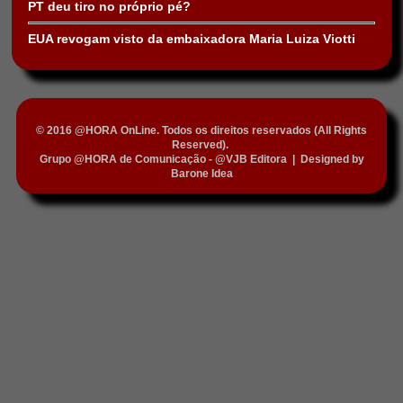
PT deu tiro no próprio pé?
EUA revogam visto da embaixadora Maria Luiza Viotti
© 2016 @HORA OnLine. Todos os direitos reservados (All Rights
Reserved).
Grupo @HORA de Comunicação - @VJB Editora
|
Designed by
Barone Idea