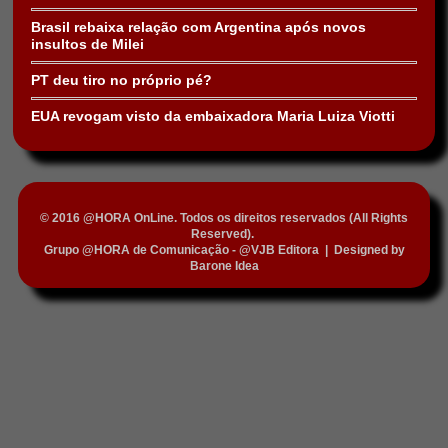
Brasil rebaixa relação com Argentina após novos
insultos de Milei
PT deu tiro no próprio pé?
EUA revogam visto da embaixadora Maria Luiza Viotti
© 2016 @HORA OnLine. Todos os direitos reservados (All Rights
Reserved).
Grupo @HORA de Comunicação - @VJB Editora
|
Designed by
Barone Idea