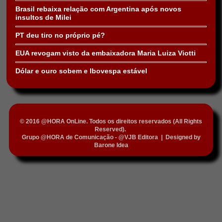
Brasil rebaixa relação com Argentina após novos
insultos de Milei
PT deu tiro no próprio pé?
EUA revogam visto da embaixadora Maria Luiza Viotti
Dólar e ouro sobem e Ibovespa estável
© 2016 @HORA OnLine. Todos os direitos reservados (All Rights
Reserved).
Grupo @HORA de Comunicação - @VJB Editora
|
Designed by
Barone Idea