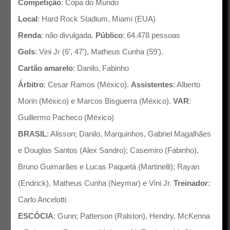
Competição
: Copa do Mundo
Local
: Hard Rock Stadium, Miami (EUA)
Renda
: não divulgada.
Público
: 64.478 pessoas
Gols
: Vini Jr (6’, 47’), Matheus Cunha (59’).
Cartão amarelo
: Danilo, Fabinho
Árbitro
: Cesar Ramos (México).
Assistentes
: Alberto
Morin (México) e Marcos Bisguerra (México).
VAR
:
Guillermo Pacheco (México)
BRASIL
: Alisson; Danilo, Marquinhos, Gabriel Magalhães
e Douglas Santos (Alex Sandro); Casemiro (Fabinho),
Bruno Guimarães e Lucas Paquetá (Martinelli); Rayan
(Endrick), Matheus Cunha (Neymar) e Vini Jr.
Treinador
:
Carlo Ancelotti
ESCÓCIA
: Gunn; Patterson (Ralston), Hendry, McKenna