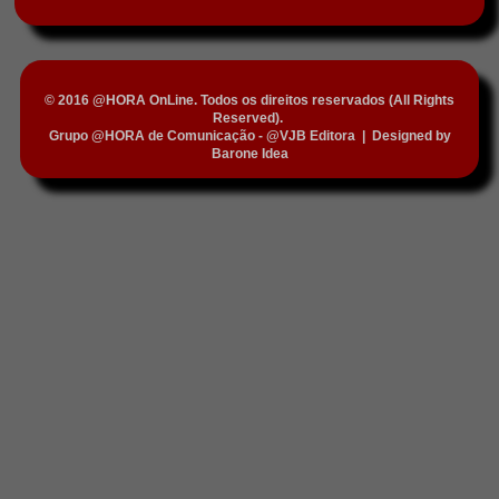
© 2016 @HORA OnLine. Todos os direitos reservados (All Rights
Reserved).
Grupo @HORA de Comunicação - @VJB Editora
|
Designed by
Barone Idea