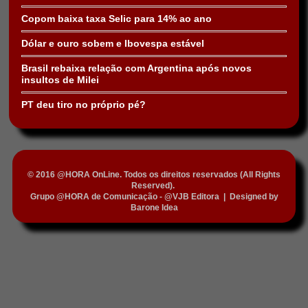
Copom baixa taxa Selic para 14% ao ano
Dólar e ouro sobem e Ibovespa estável
Brasil rebaixa relação com Argentina após novos
insultos de Milei
PT deu tiro no próprio pé?
© 2016 @HORA OnLine. Todos os direitos reservados (All Rights
Reserved).
Grupo @HORA de Comunicação - @VJB Editora
|
Designed by
Barone Idea