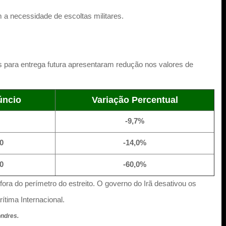
 a necessidade de escoltas militares.
os para entrega futura apresentaram redução nos valores de
úncio
Variação Percentual
-9,7%
0
-14,0%
0
-60,0%
ora do perímetro do estreito. O governo do Irã desativou os
tima Internacional.
ondres.