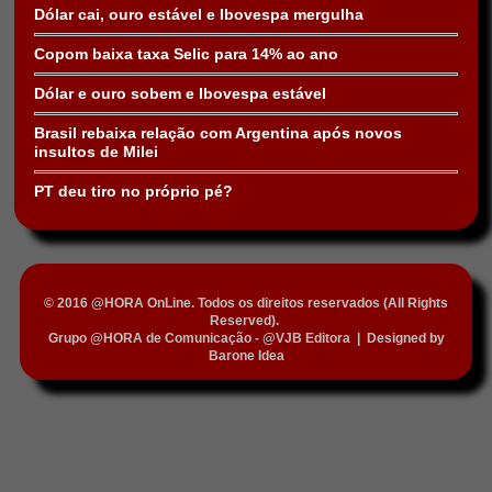
Dólar cai, ouro estável e Ibovespa mergulha
Copom baixa taxa Selic para 14% ao ano
Dólar e ouro sobem e Ibovespa estável
Brasil rebaixa relação com Argentina após novos
insultos de Milei
PT deu tiro no próprio pé?
© 2016 @HORA OnLine. Todos os direitos reservados (All Rights
Reserved).
Grupo @HORA de Comunicação - @VJB Editora
|
Designed by
Barone Idea