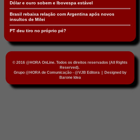
Dólar e ouro sobem e Ibovespa estável
Brasil rebaixa relação com Argentina após novos
insultos de Milei
PT deu tiro no próprio pé?
© 2016 @HORA OnLine. Todos os direitos reservados (All Rights
Reserved).
Grupo @HORA de Comunicação - @VJB Editora
|
Designed by
Barone Idea