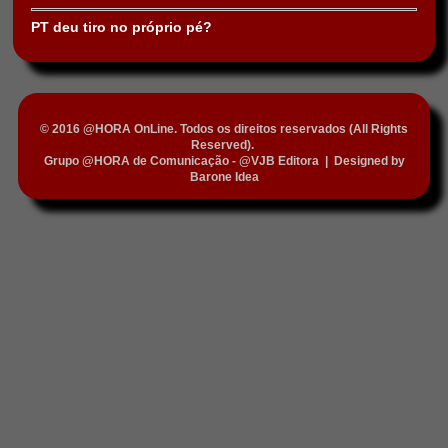
PT deu tiro no próprio pé?
© 2016 @HORA OnLine. Todos os direitos reservados (All Rights
Reserved).
Grupo @HORA de Comunicação - @VJB Editora
|
Designed by
Barone Idea