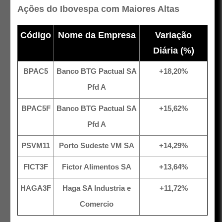
Ações do Ibovespa com Maiores Altas
Código
Nome da Empresa
Variação
Diária (%)
BPAC5
Banco BTG Pactual SA
+18,20%
Pfd A
BPAC5F
Banco BTG Pactual SA
+15,62%
Pfd A
PSVM11
Porto Sudeste VM SA
+14,29%
FICT3F
Fictor Alimentos SA
+13,64%
HAGA3F
Haga SA Industria e
+11,72%
Comercio