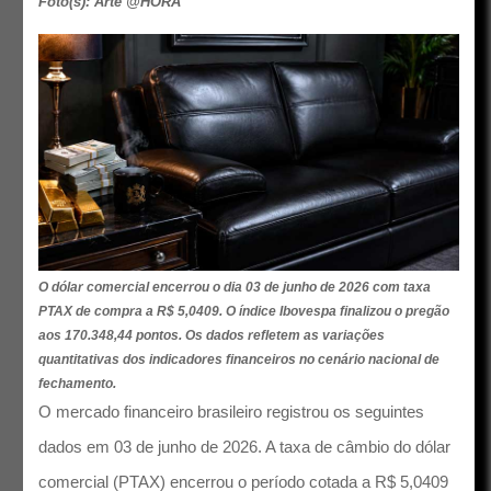
Foto(s): Arte @HORA
O dólar comercial encerrou o dia 03 de junho de 2026 com taxa
PTAX de compra a R$ 5,0409. O índice Ibovespa finalizou o pregão
aos 170.348,44 pontos. Os dados refletem as variações
quantitativas dos indicadores financeiros no cenário nacional de
fechamento.
O mercado financeiro brasileiro registrou os seguintes
dados em 03 de junho de 2026. A taxa de câmbio do dólar
comercial (PTAX) encerrou o período cotada a R$ 5,0409